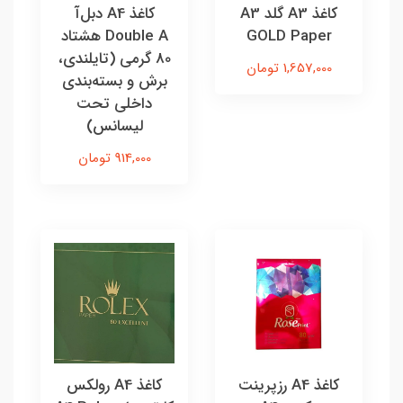
کاغذ A3 گلد A3
کاغذ A4 دبل‌آ
GOLD Paper
Double A هشتاد
80 گرمی (تایلندی،
1,657,000 تومان
برش و بسته‌بندی
داخلی تحت
لیسانس)
914,000 تومان
کاغذ A4 رزپرینت
کاغذ A4 رولکس