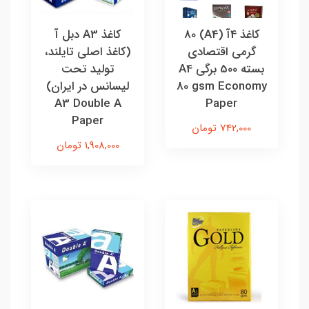
کاغذ 4آ (A4) 80
کاغذ A3 دبل آ
گرمی اقتصادی
(کاغذ اصلی تایلند،
بسته 500 برگی A4
تولید تحت
80 gsm Economy
لیسانس در ایران)
A3 Double A
Paper
Paper
742,000 تومان
1,908,000 تومان