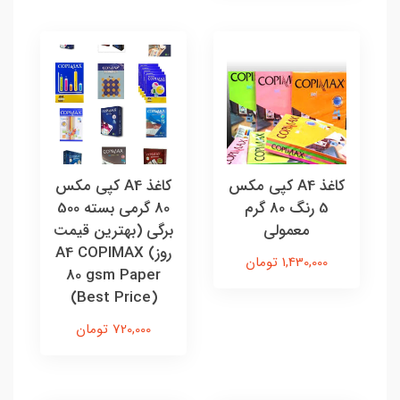
کاغذ A4 کپی مکس
کاغذ A4 کپی مکس
5 رنگ 80 گرم
80 گرمی بسته 500
معمولی
برگی (بهترین قیمت
روز) A4 COPIMAX
1,430,000 تومان
80 gsm Paper
(Best Price)
720,000 تومان