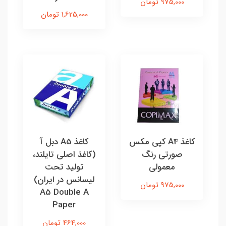
975,000 تومان
1,625,000 تومان
کاغذ A4 کپی مکس
کاغذ A5 دبل آ
صورتی رنگ
(کاغذ اصلی تایلند،
معمولی
تولید تحت
لیسانس در ایران)
975,000 تومان
A5 Double A
Paper
464,000 تومان