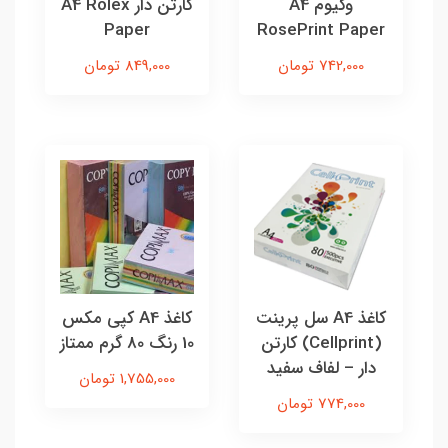
وکیوم A4
کارتن دار A4 Rolex
Paper
RosePrint Paper
742,000 تومان
849,000 تومان
کاغذ A4 سل پرینت
کاغذ A4 کپی مکس
(Cellprint) کارتن
10 رنگ 80 گرم ممتاز
دار – لفاف سفید
1,755,000 تومان
774,000 تومان