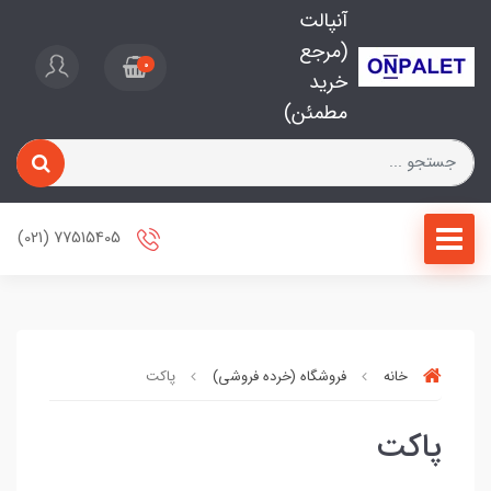
آنپالت
(مرجع
0
خرید
مطمئن)
77515405 (021)
خانه
فروشگاه (خرده فروشی)
پاکت
پاکت