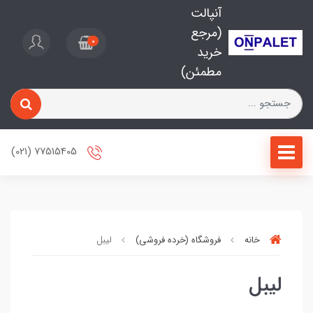
آنپالت
(مرجع
0
خرید
مطمئن)
77515405 (021)
خانه
فروشگاه (خرده فروشی)
لیبل
لیبل