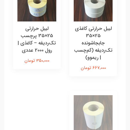
لیبل حرارتی کاغذی
لیبل حرارتی
25×35
25×35 پرچسب
جابجاشونده
تک‌ردیفه – کاغذی |
تک‌ردیفه (کم‌چسب
رول 2000 عددی
| ریموو)
350,000 تومان
667,000 تومان