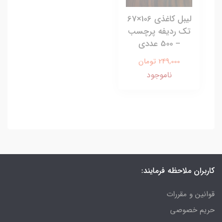
لیبل کاغذی 106×67
تک‌ ردیفه پرچسب
– 500 عددی
249,000 تومان
ناموجود
کاربران ملاحظه فرمایند:
قوانین و مقررات
حریم خصوصی