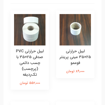
لیبل حرارتی
لیبل حرارتی PVC
25×35 مینی پرینتر
صدفی 25×35 با
فوممو
چسب دائمی
(پرچسب)
89,000 تومان
تک‌ردیفه
552,000 تومان