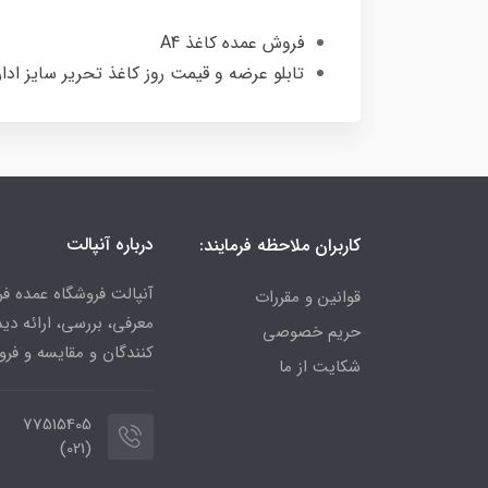
فروش عمده کاغذ A4
تابلو عرضه و قیمت روز کاغذ تحریر سایز اداری (آ3، آ4 
درباره آنپالت
کاربران ملاحظه فرمایند:
آنپالت فروشگاه عمده فر
قوانین و مقررات
معرفی، بررسی، ارائه د
حریم خصوصی
کنندگان و مقایسه و فرو
شکایت از ما
77515405
(021)