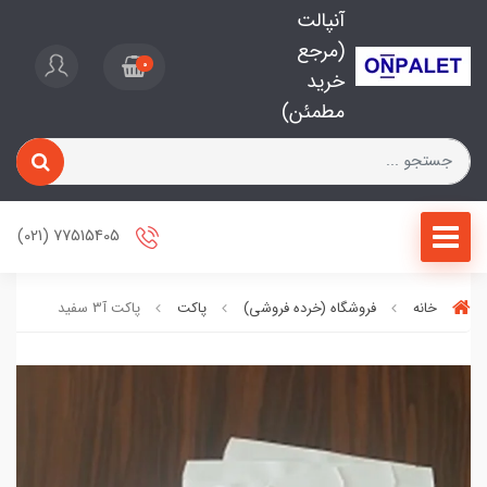
آنپالت
(مرجع
0
خرید
مطمئن)
77515405 (021)
خانه
فروشگاه (خرده فروشی)
پاکت
پاکت آ3 سفید