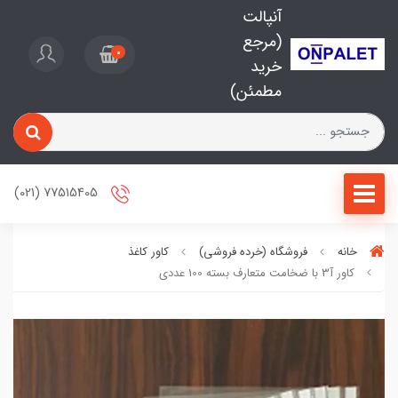
آنپالت
(مرجع
0
خرید
مطمئن)
77515405 (021)
خانه
فروشگاه (خرده فروشی)
کاور کاغذ
کاور آ3 با ضخامت متعارف بسته 100 عددی