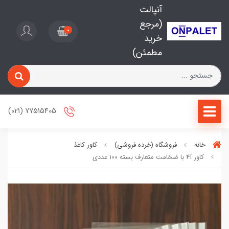
آنپالت
(مرجع
0
خرید
مطمئن)
77515405 (021)
خانه
فروشگاه (خرده فروشی)
کاور کاغذ
کاور آ4 با ضخامت متعارف بسته 100 عددی