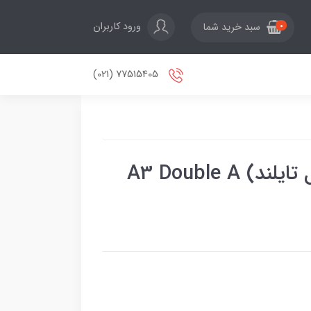
ورود کاربران
سبد خرید شما
0
77515405 (021)
کاغذ A3 دبل آ (تولید کامل تایلند) A3 Double A