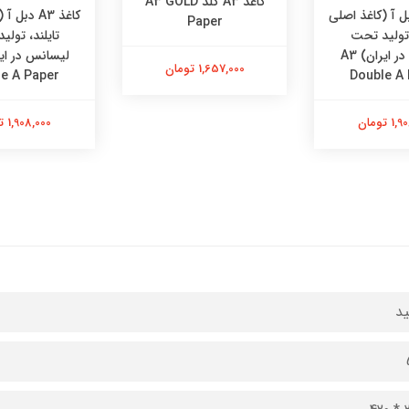
کاغذ A3 گلد A3 GOLD
 A3 دبل آ (کاغذ اصلی
کاغذ A3 دب
Paper
 تولید تحت
تایلند، تول
لیسانس در ایران) A3
1,657,000 تومان
e A Paper
Double A
 تومان
1,908,000 تومان
د