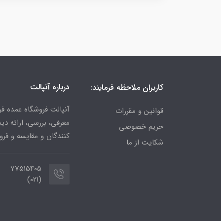
درباره آنپالت
کاربران ملاحظه فرمایند:
آنپالت فروشگاه عمده فر
قوانین و مقررات
معرفی، بررسی، ارائه د
حریم خصوصی
کنندگان و مقایسه و فرو
شکایت از ما
77515405
(021)