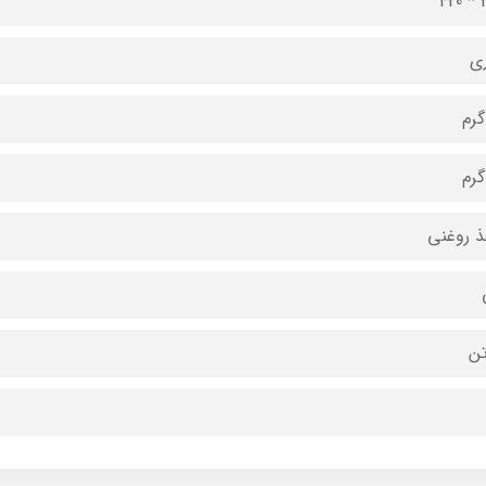
29
ری
ذ روغنی
تن