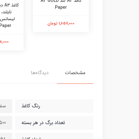
کاغذ A3 گلد A3 GOLD
کاغذ A3 دبل آ (کاغذ اصلی
کاغذ
Paper
یلند، تولید تحت
تایلند،
لیسانس در ایران) A3
1,657,000 تومان
 Paper
Double A Pap
1,908,000 تومان
1,908,000
مشخصات
دیدگاه‌ها
رنگ کاغذ
سفی
تعداد برگ در هر بسته
500