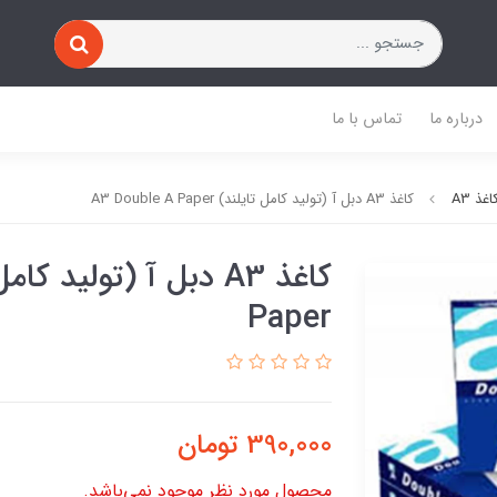
درباره ما
تماس با ما
اغذ A3
کاغذ A3 دبل آ (تولید کامل تایلند) A3 Double A Paper
Paper
390,000
تومان
محصول مورد نظر موجود نمی‌باشد.