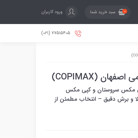
ورود کاربران
سبد خرید شما
0
77515405 (021)
پی مکس سروستان و کپی مکس
ا و برش دقیق – انتخاب مطمئن از