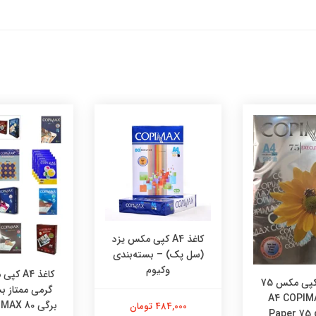
کاغذ A4 کپی مکس یزد
(سل پک) – بسته‌بندی
وکیوم
کاغذ A4 کپی مکس 75
 A4 COPIMAX
برگی X 80
484,000 تومان
Paper 75