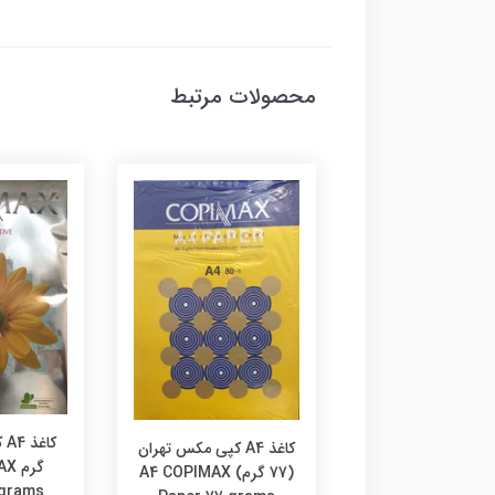
محصولات مرتبط
کاغذ A4 کپی مکس 80
گرم شیراز سی دی A4
COPIMAX CD
کاغذ A4 کپی مکس تهران
گرم
(77 گرم) A4 COPIMAX
 grams