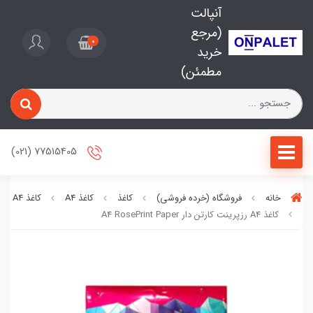
آنپالت
(مرجع
0
خرید
مطمئن)
77515405 (021)
خانه
فروشگاه (خرده فروشی)
کاغذ
کاغذ A4
کاغذ A4 رزپرینت
کاغذ A4 رزپرینت کارتن دار A4 RosePrint Paper