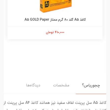
کاغذ A5 گلد 80 گرم ممتاز A5 GOLD Paper
410,000 تومان
چجوریاس؟
مشخصات
دیدگاه‌ها
کاغذ A5 سل پرینت لفاف سفید نیز همانند کاغذ A4 سل پرینت از