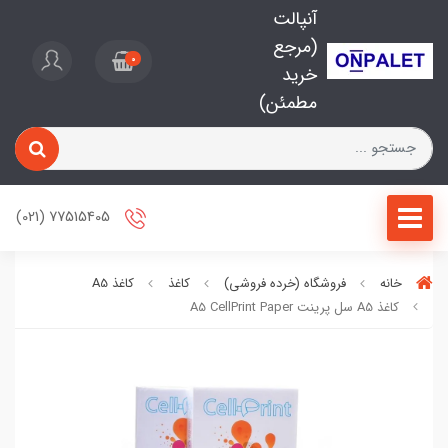
آنپالت
(مرجع
0
خرید
مطمئن)
77515405 (021)
خانه
فروشگاه (خرده فروشی)
کاغذ
کاغذ A5
کاغذ A5 سل پرینت A5 CellPrint Paper