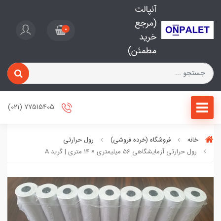
آنپالت
(مرجع
0
خرید
مطمئن)
77515405 (021)
خانه
فروشگاه (خرده فروشی)
رول حرارتی
رول حرارتی آزمایشگاهی 56 میلیمتری × 14 متری | گرید A