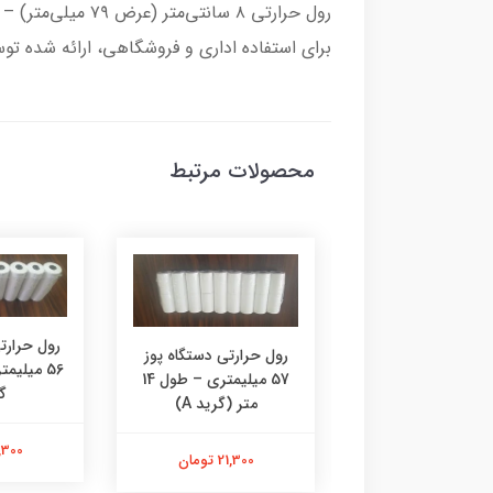
برای استفاده اداری و فروشگاهی، ارائه شده توسط 
محصولات مرتبط
رارتی آزمایشگاهی
رول حرارت
رول حرارتی دستگاه پوز
56 میلیمتری × 14 متری |
57 میلیمتری – طول 14
گرید A
گر
متر (گرید A)
21,300 تومان
21,300 ت
21,300 تومان