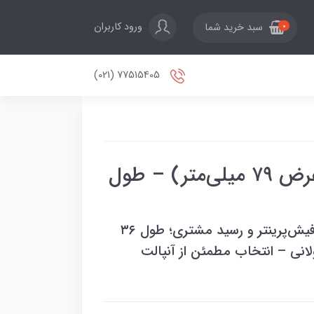
ورود کاربران
سبد خرید شما
0
77515405 (021)
رول حرارتی ۸ سانتی‌متر (عرض ۷۹ میلی‌متر) – طول
رول حرارتی عرض ۷۹ میلی‌متر مناسب فیش‌پرینتر و رسید مشتری؛ طول ۳۶
انی – انتخاب مطمئن از آنپالت