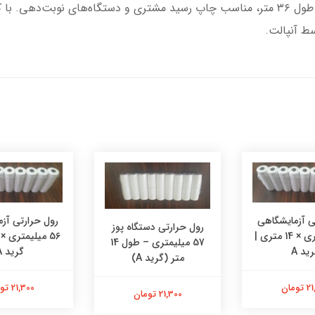
​​​​​​​رول حرارتی ۸ سانتی‌متر (عرض ۷۹ میلی‌متر) – طول ۳۶ متر، مناسب چاپ رسید مشتری و دس
آنپالت.​​​
ی آزمایشگاهی
رول حرارتی آز
رول حرارتی دستگاه پوز
56 میلیمتری × 14 متری |
57 میلیمتری – طول 14
ید A
گرید A
متر (گرید A)
ومان
21,300 تومان
21,300 تومان