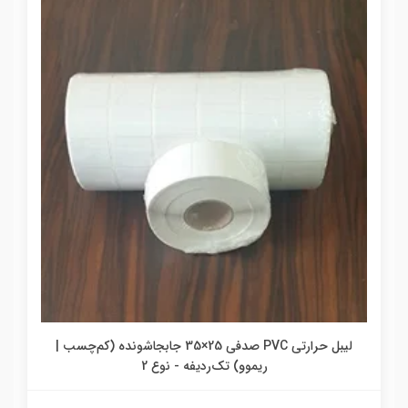
لیبل حرارتی PVC صدفی 25×35 جابجاشونده (کم‌چسب |
ریموو) تک‌ردیفه - نوع 2