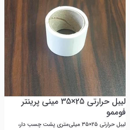
لیبل حرارتی 25×35 مینی پرینتر
فوممو
لیبل حرارتی ۲۵×۳۵ میلی‌متری پشت چسب دار،