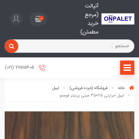
آنپالت
(مرجع
0
خرید
مطمئن)
77515405 (021)
خانه
فروشگاه (خرده فروشی)
لیبل
لیبل حرارتی 25×35 مینی پرینتر فوممو