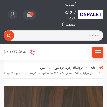
آنپالت
(مرجع
0
خرید
مطمئن)
77515405 (021)
خانه
فروشگاه (خرده فروشی)
لیبل
لیبل حرارتی PVC صدفی 25×35 جابجاشونده (کم‌چسب | ریموو) تک‌ردیفه - نوع 1