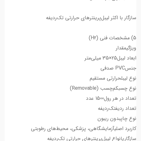
سازگار با اکثر لیبل‌پرینترهای حرارتی تک‌ردیفه
5) مشخصات فنی (H2)
ویژگیمقدار
ابعاد لیبل25×35 میلی‌متر
جنسPVC صدفی
نوع لیبلحرارتی مستقیم
نوع چسبکم‌چسب (Removable)
تعداد در هر رول1500 عدد
تعداد ردیفتک‌ردیفه
نوع چاپبدون ریبون
کاربرد اصلیآزمایشگاهی، پزشکی، محیط‌های رطوبتی
سازگاریانواع لیبل‌پرینترهای حرارتی تک‌ردیفه