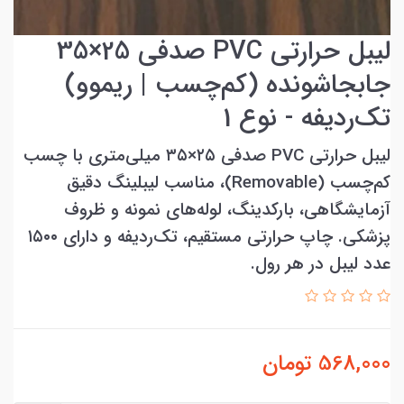
لیبل حرارتی PVC صدفی 25×35
جابجاشونده (کم‌چسب | ریموو)
تک‌ردیفه - نوع 1
لیبل حرارتی PVC صدفی ۲۵×۳۵ میلی‌متری با چسب
کم‌چسب (Removable)، مناسب لیبلینگ دقیق
آزمایشگاهی، بارکدینگ، لوله‌های نمونه و ظروف
پزشکی. چاپ حرارتی مستقیم، تک‌ردیفه و دارای ۱۵۰۰
عدد لیبل در هر رول.
568,000
تومان