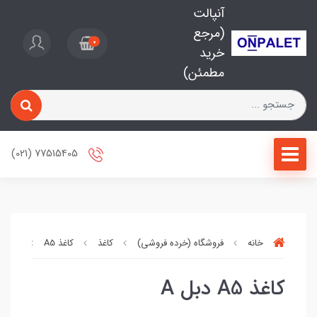
آنپالت
(مرجع
0
خرید
مطمئن)
77515405 (021)
خانه
فروشگاه (خرده فروشی)
کاغذ
کاغذ A5
کاغذ A5 دبل A
کاغذ A5 دبل A