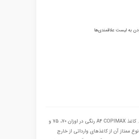
کاغذ A4 کپی مکس آبی رنگ 80 گرم ممتاز از جمله کاغذهای رنگی است که تحت عنوان کاغذ کپیمکس تولید می شود. کاغذ A4 COPIMAX رنگی در اوزان 70، 75 و
ع ممتاز آن از کاغذهای وارداتی از خارج