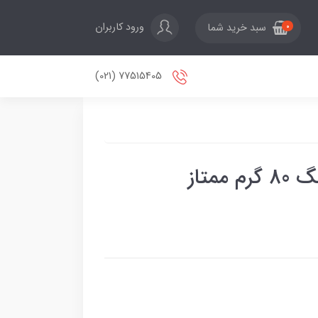
ورود کاربران
سبد خرید شما
0
77515405 (021)