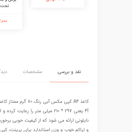
کاغذ A4 کپی مکس تهران
تحت 
 مکس پیشوا / کپی
مین – ۸۰ گرمی
914,000 
796,000 تومان
نقد و بررسی
مشخصات
دیدگ
نایلونی ارائه می شود که از کیفیت خوبی برخورد