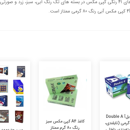
کاغذ A4 دبل‌آ Double A
کاغذ A4 کپی مکس سبز
شتاد 80 گرمی (تایلندی،
رنگ 80 گرم ممتاز
ه‌بندی داخلی