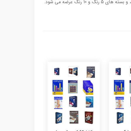
(عمدتاً اندونزی) تولید می شود. همچنین کاغذهای آ4 رنگی کپی مکس در بسته های تک رنگ آبی، سبز، زرد و صورتی، و بسته های 5 رنگ و 10 رنگ عرضه می شود.