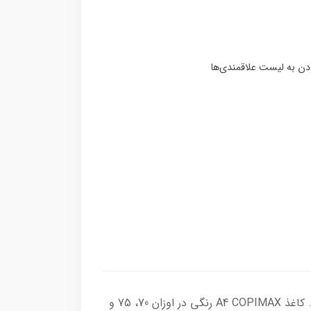
کاغذ A4 کپی مکس سبز رنگ 80 گرم ممتاز از جمله کاغذهای رنگی است که تحت عنوان کاغذ کپیمکس تولید می شود. کاغذ A4 COPIMAX رنگی در اوزان 70، 75 و