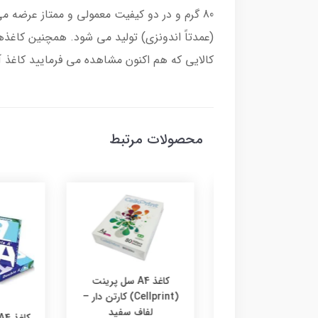
80 گرم و در دو کیفیت معمولی و ممتاز عرضه 
کالایی که هم اکنون مشاهده می فرمایید کاغذ آ4 کپی مکس سبز رنگ 80 گرمی ممتاز است.
محصولات مرتبط
کاغذ A4 سل پرینت
(Cellprint) کارتن دار –
لفاف سفید