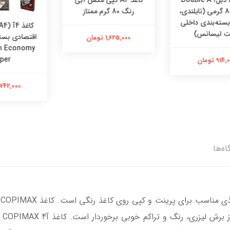
شتاد 80 گرمی (تایلندی،
رنگ 80 گرم ممتاز
ه‌بندی داخلی
لیسانس)
1,625,000 تومان
gsm Economy
Paper
تومان
742,000 تومان
اه‌ها