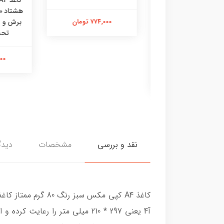
ه
774,000 تومان
برش و بست
کاغذ A4 کپی مکس تهران
تحت 
 مکس پیشوا / کپی
مین – ۸۰ گرمی
914,000 
796,000 تومان
نقد و بررسی
مشخصات
دیدگ