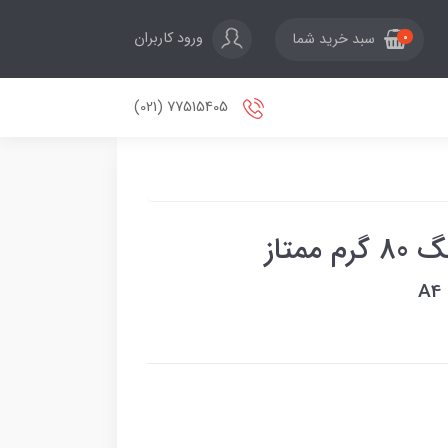
ورود کاربران
سبد خرید شما
0
77515405 (021)
A4 