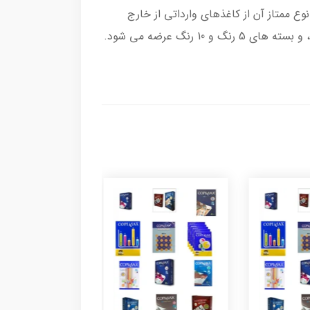
ع ممتاز آن از کاغذهای وارداتی از خارج
(عمدتاً اندونزی) تولید می شود. همچنین کاغذهای آ4 رنگی کپی مکس در بسته های تک رنگ آبی، سبز، زرد و صورتی، و بسته های 5 رنگ و 10 رنگ عرضه می شود.