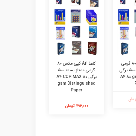
کاغذ 4آ (A4) 80 گرمی
کاغذ A4 کپی مکس 80
اقتصادی بسته 500 برگی
گرمی ممتاز بسته 500
کاغذ A4 رولکس کار
A4 80 
برگی A4 COPIMAX 80
4 Rolex Paper
gsm Distinguished
Paper
849,000 تومان
796,000 تومان