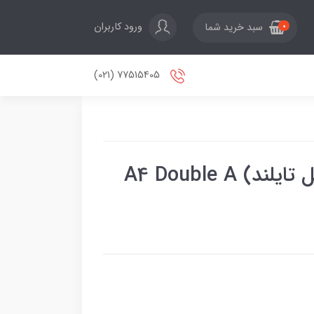
ورود کاربران
سبد خرید شما
0
77515405 (021)
کاغذ A4 دبل A (تولید کامل تایلند) A4 Double A