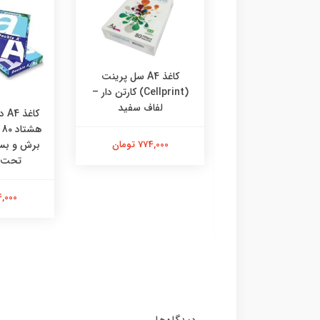
کاغذ A4 سل پرینت
(Cellprint) کارتن دار –
لفاف سفید
ه
774,000 تومان
برش و بست
کاغذ A4 کپی مکس تهران
تحت 
 مکس پیشوا / کپی
مین – ۸۰ گرمی
914,000 
796,000 تومان