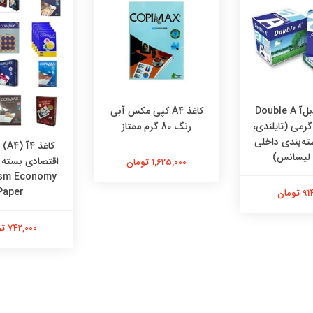
کاغذ A4 دبل‌آ Double A
کاغذ A4 کپی مکس آبی
شتاد 80 گرمی (تایلندی،
رنگ 80 گرم ممتاز
ه‌بندی داخلی
لیسانس)
1,625,000 تومان
gsm Economy
Paper
تومان
742,000 تومان