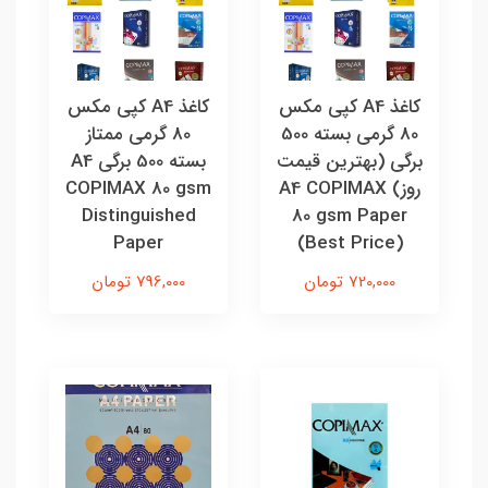
کاغذ A4 کپی مکس
کاغذ A4 کپی مکس
80 گرمی بسته 500
80 گرمی ممتاز
برگی (بهترین قیمت
بسته 500 برگی A4
روز) A4 COPIMAX
COPIMAX 80 gsm
Distinguished
80 gsm Paper
Paper
(Best Price)
720,000 تومان
796,000 تومان