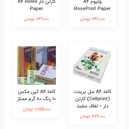
وکیوم A4
کارتن دار A4 Rolex
Paper
RosePrint Paper
742,000 تومان
849,000 تومان
کاغذ A4 سل پرینت
کاغذ A4 کپی مکس
(Cellprint) کارتن
10 رنگ 80 گرم ممتاز
دار – لفاف سفید
1,755,000 تومان
774,000 تومان