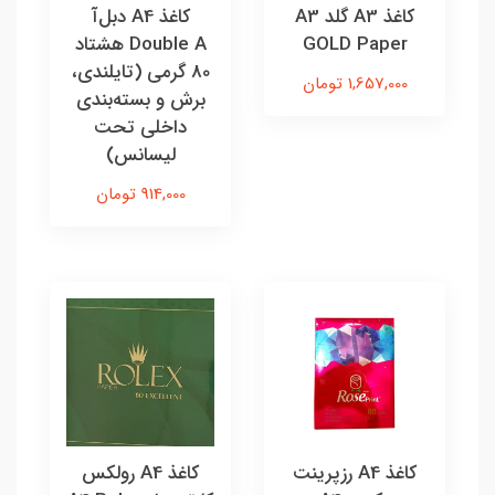
کاغذ A3 گلد A3
کاغذ A4 دبل‌آ
GOLD Paper
Double A هشتاد
80 گرمی (تایلندی،
1,657,000 تومان
برش و بسته‌بندی
داخلی تحت
لیسانس)
914,000 تومان
کاغذ A4 رزپرینت
کاغذ A4 رولکس