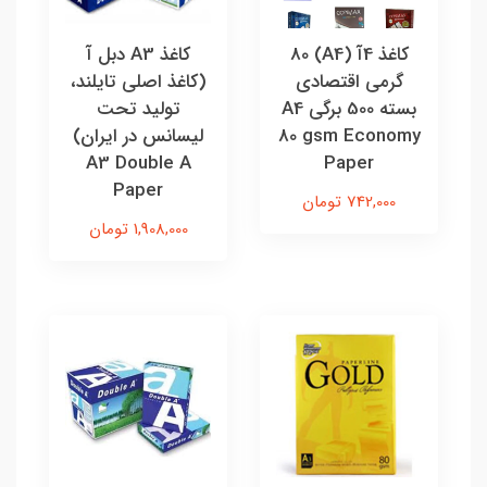
کاغذ 4آ (A4) 80
کاغذ A3 دبل آ
گرمی اقتصادی
(کاغذ اصلی تایلند،
بسته 500 برگی A4
تولید تحت
80 gsm Economy
لیسانس در ایران)
A3 Double A
Paper
Paper
742,000 تومان
1,908,000 تومان