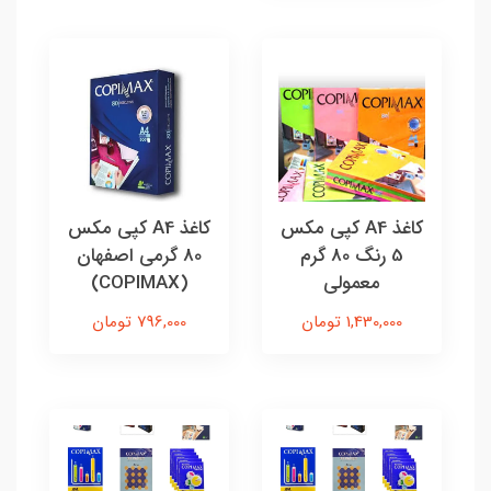
کاغذ A4 کپی مکس
کاغذ A4 کپی مکس
5 رنگ 80 گرم
80 گرمی اصفهان
معمولی
(COPIMAX)
1,430,000 تومان
796,000 تومان